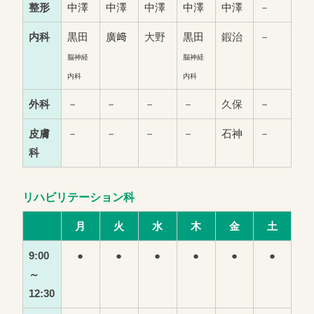
整形
中澤
中澤
中澤
中澤
中澤
－
内科
黒田
廣﨑
大野
黒田
鍜治
－
脳神経
脳神経
内科
内科
外科
－
－
－
－
久保
－
皮膚
－
－
－
－
石神
－
科
リハビリテーション科
月
火
水
木
金
土
9:00
●
●
●
●
●
●
～
12:30