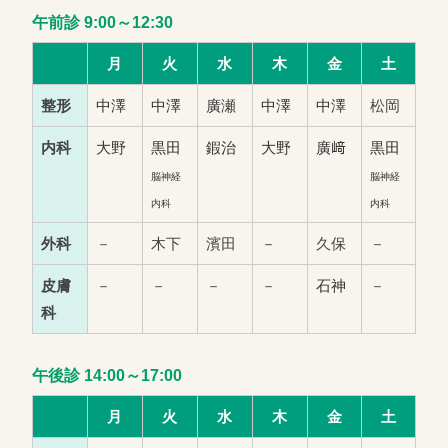
午前診 9:00～12:30
月
火
水
木
金
土
整形
中澤
中澤
廣瀬
中澤
中澤
松岡
内科
大野
黒田
鍜治
大野
廣﨑
黒田
脳神経
脳神経
内科
内科
外科
－
木下
濱田
－
久保
－
皮膚
－
－
－
－
石神
－
科
午後診 14:00～17:00
月
火
水
木
金
土