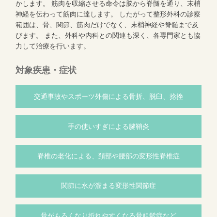
かします。 筋肉を収縮させる命令は脳から脊髄を通り、末梢
神経を伝わって筋肉に達します。 したがって整形外科の診察
範囲は、骨、関節、筋肉だけでなく、末梢神経や脊髄まで及
びます。 また、外科や内科との関連も深く、各専門家とも協
力して治療を行います。
対象疾患・症状
交通事故やスポーツ外傷による骨折、脱臼、捻挫
手の使いすぎによる腱鞘炎
脊椎の老化による、頚部や腰部の変形性脊椎症
関節に水が溜まる変形性関節症
骨がもろくなり折れやすくなる骨粗鬆症など