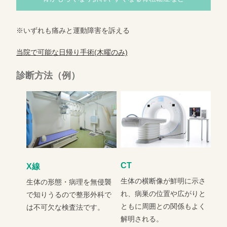
※いずれも痛みと運動障害を訴える
当院で可能な日帰り手術(木曜のみ)
診断方法（例）
CT
X線
生体の横断像が鮮明に示さ
生体の形態・病理を無侵襲
れ、病巣の位置や広がりと
で知りうるので整形外科で
ともに周囲との関係もよく
は不可欠な検査法です。
解明される。