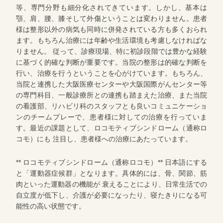
等、専門分野も細分化されてきています。しかし、基本は
顎、肩、腰、膝そして外傷ということは変わりません。患者
様は整形以外の病気も同時に併発されている方も多くおられ
ます。もちろん治療には年齢や生活環境も考慮しなければな
りません。 従って、診療現場、特に初診段階では豊かな経験
に基づく的確な判断が重要です。当院の整形は的確な判断を
行い、治療を行うということを心がけています。もちろん、
当院と連携した大阪医療センターや大阪国際がんセンター等
の専門科目、一般診療所との連携も踏まえた治療、また当院
の看護部、リハビリ科のスタッフとも良いコミュニケーショ
ンのチームプレーで、患者様に対しての治療を行っていま
す。最近の課題として、ロコモティブシンドローム（通称ロ
コモ）にも 注目し、患者様への治療にあたっています。
** ロコモティブシンドローム（通称ロコモ）** 日本語にする
と「運動器症候群」となります。具体的には、骨、関節、筋
肉といった運動器の機能が 衰えることにより、日常生活での
自立度が低下し、介護が必要になったり、寝たきりになる可
能性の高い状態です。