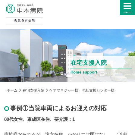
menu
在宅支援入院
Home support
ホーム
在宅支援入院
ケアマネジャー様、包括支援センター様
事例①当院車両によるお迎えの対応
80代女性、東成区在住、要介護：1
家族様おられるが、遠方在住。かかりつけ医はなし。 （以前