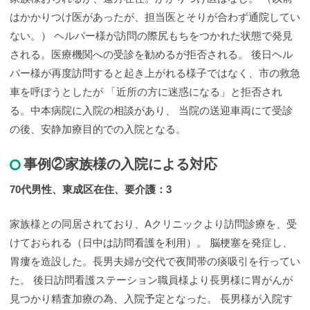
はかかりつけ医があったが、担当医とそりが合わず通院してい
ない。） ヘルパー様が訪問の際尻もちをつかれた状態で発見
される。医療機関への受診を勧めるが拒否される。 後日ヘル
パー様が再度訪問すると起き上がれる様子ではなく、市の救急
車を呼ぼうとしたが 「近所の方に迷惑になる」と拒否され
る。中本病院に入院の相談があり、 当院の送迎車両にて受診
の後、安静加療目的での入院となる。
事例②家族様の入院による対応
70代男性、東成区在住、要介護：3
家族様との同居されており、Aクリニックより訪問診療を、受
けておられる（日中は訪問看護を利用）。 脳梗塞を発症し、
胃瘻を造設した。長男夫婦が交代で夜間帯の痰吸引を行ってい
た。 後日訪問看護ステーション職員様より長男様に胃がんが
見つかり精査加療の為、入院予定となった。 長男様が入院す